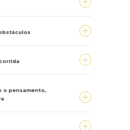
 obstáculos
 corrida
ndo o pensamento,
ra