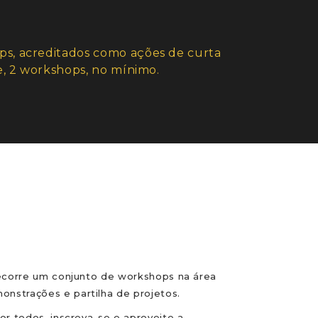
, acreditados como ações de curta
, 2 workshops, no mínimo.
decorre um conjunto de workshops na área
nstrações e partilha de projetos.
r todos, inscreva-se e aproveite a