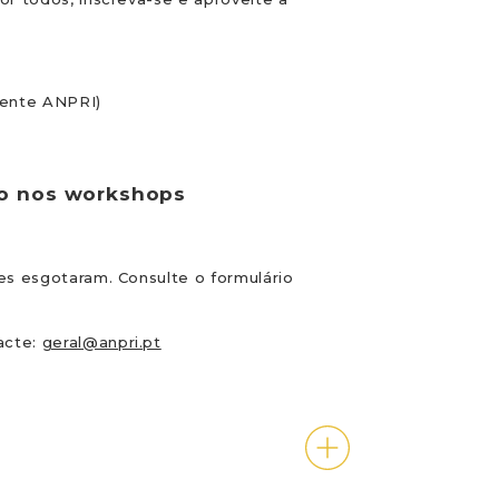
dente ANPRI)
ão nos workshops
es esgotaram. Consulte o formulário
acte:
geral@anpri.pt