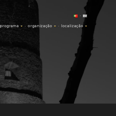
programa
organização
localização